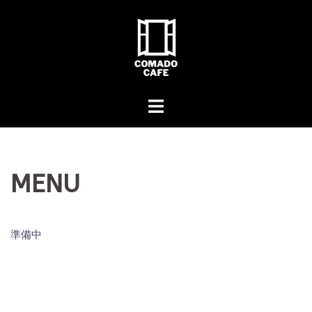
コ
ン
テ
ン
ツ
へ
ス
キ
ッ
プ
MENU
準備中